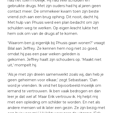
had het toen moeilijk. Hij had veel schulden en
gebruikte drugs. Met zijn ouders had hij al jaren geen
contact meer. De ommekeer kwam toen zijn beste
vriend zich aan een brug ophing. Dit nooit, dacht hij.
Met hulp van Phusis werd een plan bedacht om zijn
schulden weg te werken. Op eigen kracht lukte het
hem ook om van de drugs af te komen.
‘Waarom ben jij eigenlijk bij Phusis gaan wonen?’ vraagt
Bilal aan Jeffrey. Ze kennen hem nog niet zo goed,
omdat hij pas een paar weken geleden is
gekomen. Jeffrey haalt zijn schouders op. ‘Maakt niet
uit,’ mompelt hij.
‘Als je met zijn drieën samenwerkt zoals wij, dan heb je
geen geheimen voor elkaar,’ zegt Sebastiaan. ‘Dan
word je vrienden. Ik vind het bijvoorbeeld moeilijk om
iemand te vertrouwen. Ik ben vaak bedrogen en dan
leer je dat wel af. Maar Erik vertrouw ik. Hij helpt mij
met een opleiding om schilder te worden. En net als
andere mensen wil ik later een gezin. Ze zijn bezig met