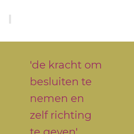
Primary
Sidebar
'de kracht om
besluiten te
nemen en
zelf richting
te geven'