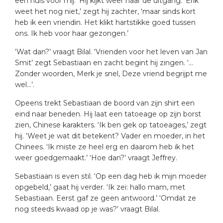
een huis voor mij.’ Hij kijkt weer naar de uitgang. ‘Erik
weet het nog niet,’ zegt hij zachter, ‘maar sinds kort
heb ik een vriendin. Het klikt hartstikke goed tussen
ons. Ik heb voor haar gezongen.’
‘Wat dan?’ vraagt Bilal. ‘Vrienden voor het leven van Jan
Smit’ zegt Sebastiaan en zacht begint hij zingen. ‘…
Zonder woorden, Merk je snel, Deze vriend begrijpt me
wel…’.
Opeens trekt Sebastiaan de boord van zijn shirt een
eind naar beneden. Hij laat een tatoeage op zijn borst
zien, Chinese karakters. ‘Ik ben gek op tatoeages,’ zegt
hij. ‘Weet je wat dit betekent? Vader en moeder, in het
Chinees. ‘Ik miste ze heel erg en daarom heb ik het
weer goedgemaakt.’ ‘Hoe dan?’ vraagt Jeffrey.
Sebastiaan is even stil. ‘Op een dag heb ik mijn moeder
opgebeld,’ gaat hij verder. ‘Ik zei: hallo mam, met
Sebastiaan. Eerst gaf ze geen antwoord.’ ‘Omdat ze
nog steeds kwaad op je was?’ vraagt Bilal.