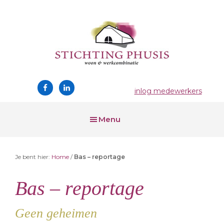
Skip
Skip
Skip
to
to
to
main
primary
footer
content
sidebar
Stichting
wonen
Phusis
en
inlog medewerkers
werken
Menu
Je bent hier:
Home
/
Bas – reportage
Bas – reportage
Geen geheimen