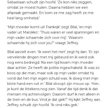
Sebastiaan schudt zijn hoofd. ‘Ze kon niks zeggen,
omdat ze moest huilen. Daarna hebben we een
afspraak gemaakt. En toen ze me zag heeft ze me
heel lang omhelsd.’
‘Mijn moeder komt uit Frankrijk’ zegt Bilal, ‘en mijn
vader uit Marokko’. ‘Thuis waren er veel spanningen en
mijn vader schaamde zich voor mij’. ‘Waarom
schaamde hij zich voor jou?’ vraagt Jeffrey.
Bilal aarzelt even. ‘Ik weet het niet’ zegt hij dan. ‘Er zijn
vervelende dingen met mij gebeurd en ik werd ook
nog eens bedreigd. Na een tijd kwam mijn moeder
daar achter. Ze heeft de politie ingeschakeld. Ik was zo
boos op die man, maar ook op mijn vader omdat hij
vond dat het mijn eigen schuld was. Ik sloeg met mijn
blote hand een ruit in.’ Bilal stroopt zijn mouw op. ‘Hier,
je kunt de littekens nog zien. Vanaf die tijd denk ik dat
mensen mij achtervolgen. Daarom durf ik niet alleen in
de trein en de bus. Vind je dat gek?’ Hij kijkt Jeffrey aan.
Jeffrey schudt zijn hoofd. ‘Ik vind niks gek.’