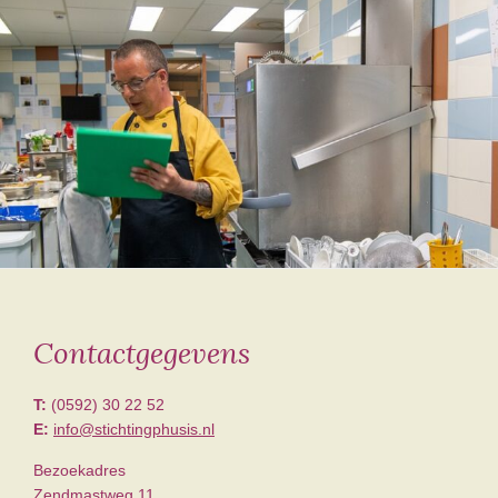
Contactgegevens
Footer
T:
(0592) 30 22 52
E:
info@stichtingphusis.nl
Bezoekadres
Zendmastweg 11