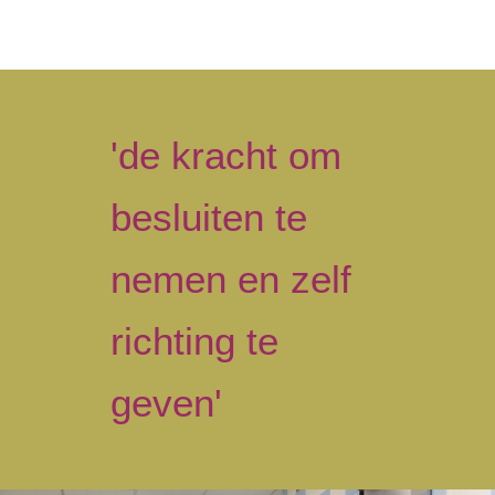
'de kracht om
besluiten te
nemen en zelf
richting te
geven'