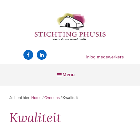
Skip
Skip
to
to
main
footer
content
Stichting
wonen
Phusis
en
inlog medewerkers
werken
Menu
Je bent hier:
Home
/
Over ons
/
Kwaliteit
Kwaliteit