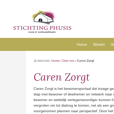
Skip
Skip
Skip
Skip
to
to
to
to
primary
main
primary
footer
navigation
content
sidebar
Stichting
wonen
Phusis
en
Home
Wonen
W
werken
Je bent hier:
Home
/
Over ons
/
Caren Zorgt
Caren Zorgt
Caren Zorgt is het bewonersportaal dat inzage gee
stap met bewoner of deelnemer en netwerk naar ee
bewoner en wettelijk vertegenwoordiger kunnen het
vergroten om tot dialoog te komen, net als een 
voorgenomen plannen naar perspectief. Door het d