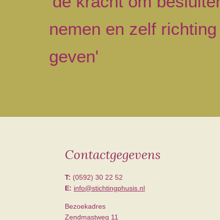
'de kracht om besluite
nemen en zelf richting
geven'
Contactgegevens
Footer
T:
(0592) 30 22 52
E:
info@stichtingphusis.nl
Bezoekadres
Zendmastweg 11