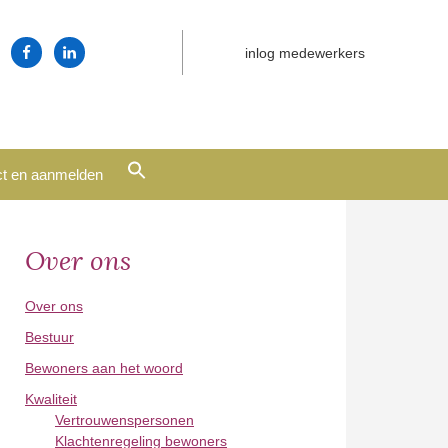
inlog medewerkers
Zoek
t en aanmelden
naar:
Zoekknop
Over ons
Primary
Sidebar
Over ons
Bestuur
Bewoners aan het woord
Kwaliteit
Vertrouwenspersonen
Klachtenregeling bewoners