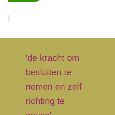
Primary
Sidebar
'de kracht om
besluiten te
nemen en zelf
richting te