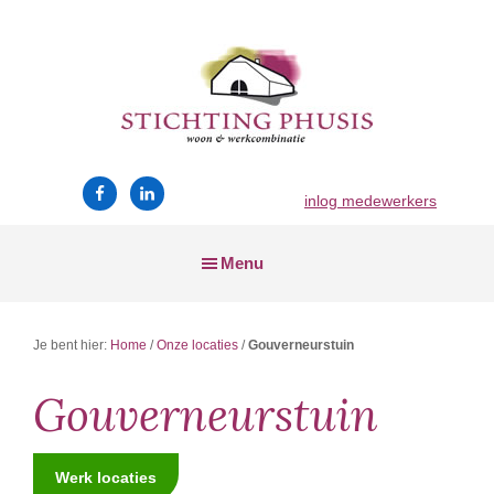
Skip
Skip
Skip
to
to
to
main
primary
footer
content
sidebar
Stichting
wonen
Phusis
en
inlog medewerkers
werken
Menu
Je bent hier:
Home
/
Onze locaties
/
Gouverneurstuin
Gouverneurstuin
Werk locaties