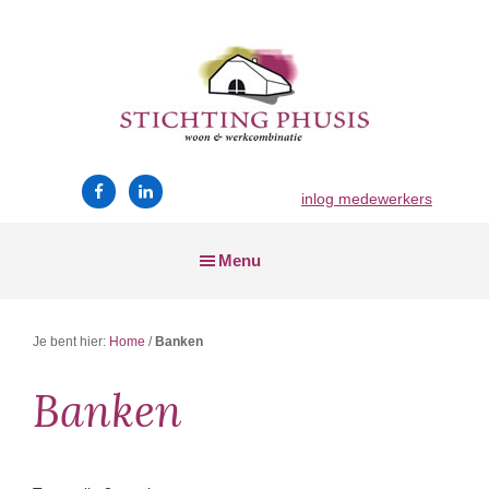
Skip
Skip
Skip
to
to
to
main
primary
footer
content
sidebar
Stichting
wonen
Phusis
en
inlog medewerkers
werken
Menu
Je bent hier:
Home
/
Banken
Banken