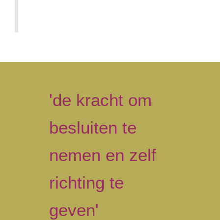
'de kracht om
besluiten te
nemen en zelf
richting te
geven'