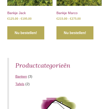
Bankje Jack
Bankje Marco
Prijsklasse:
Prijsklasse:
€
125.00
-
€
195.00
€
215.00
-
€
275.00
€125.00
€215.00
Dit
Dit
tot
tot
product
product
Nu bestellen!
Nu bestellen!
€195.00
€275.00
heeft
heeft
meerdere
meerdere
variaties.
variaties.
Deze
Deze
optie
optie
kan
kan
Productcategorieën
Primary
gekozen
gekozen
Sidebar
worden
worden
Banken
(3)
op
op
Tafels
(2)
de
de
productpagina
productpa