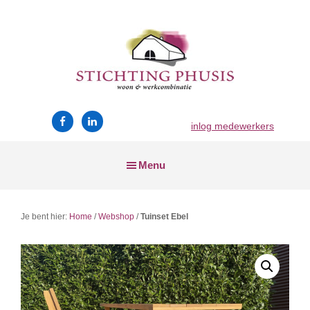
Skip
Skip
Skip
to
to
to
main
primary
footer
content
sidebar
Stichting
wonen
Phusis
en
inlog medewerkers
werken
Menu
Je bent hier:
Home
/
Webshop
/
Tuinset Ebel