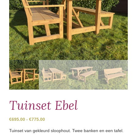
Tuinset Ebel
Prijsklasse:
€
695.00
-
€
775.00
€695.00
Tuinset van gekleurd sloophout. Twee banken en een tafel.
tot